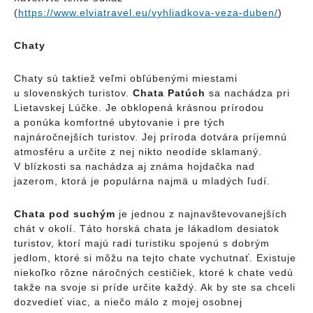
(
https://www.elviatravel.eu/vyhliadkova-veza-duben/
)
Chaty
Chaty sú taktiež veľmi obľúbenými miestami
u slovenských turistov.
Chata Patúch
sa nachádza pri
Lietavskej Lúčke. Je obklopená krásnou prírodou
a ponúka komfortné ubytovanie i pre tých
najnáročnejších turistov. Jej príroda dotvára príjemnú
atmosféru a určite z nej nikto neodíde sklamaný.
V blízkosti sa nachádza aj známa hojdačka nad
jazerom, ktorá je populárna najmä u mladých ľudí.
Chata pod suchým
je jednou z najnavštevovanejších
chát v okolí. Táto horská chata je lákadlom desiatok
turistov, ktorí majú radi turistiku spojenú s dobrým
jedlom, ktoré si môžu na tejto chate vychutnať. Existuje
niekoľko rôzne náročných cestičiek, ktoré k chate vedú
takže na svoje si príde určite každý. Ak by ste sa chceli
dozvedieť viac, a niečo málo z mojej osobnej