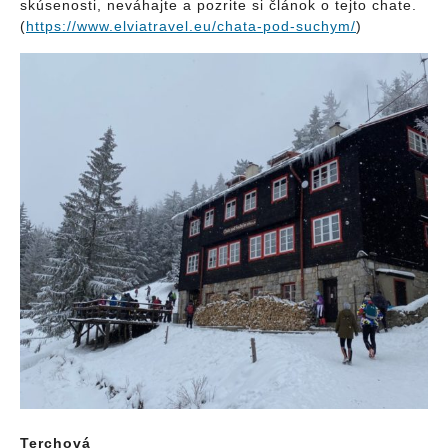
skúsenosti, neváhajte a pozrite si článok o tejto chate.
(
https://www.elviatravel.eu/chata-pod-suchym/
)
Terchová