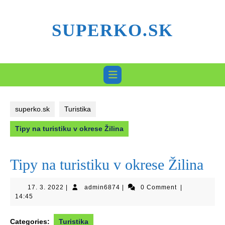
Skip
to
SUPERKO.SK
content
superko.sk
Turistika
Tipy na turistiku v okrese Žilina
Tipy na turistiku v okrese Žilina
17.
admin6874
17. 3. 2022
|
admin6874
|
0 Comment
|
3.
14:45
2022
Categories:
Turistika