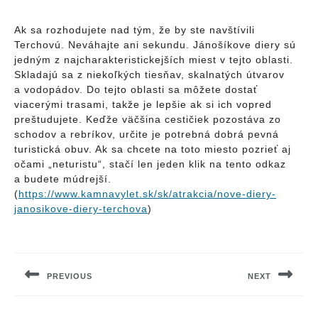
Ak sa rozhodujete nad tým, že by ste navštívili
Terchovú. Neváhajte ani sekundu. Jánošíkove diery sú
jedným z najcharakteristickejších miest v tejto oblasti.
Skladajú sa z niekoľkých tiesňav, skalnatých útvarov
a vodopádov. Do tejto oblasti sa môžete dostať
viacerými trasami, takže je lepšie ak si ich vopred
preštudujete. Keďže väčšina cestičiek pozostáva zo
schodov a rebríkov, určite je potrebná dobrá pevná
turistická obuv. Ak sa chcete na toto miesto pozrieť aj
očami „neturistu“, stačí len jeden klik na tento odkaz
a budete múdrejší.
(
https://www.kamnavylet.sk/sk/atrakcia/nove-diery-
janosikove-diery-terchova
)
Navigácia
v
PREVIOUS
NEXT
článku
Previous
Next
post:
post: