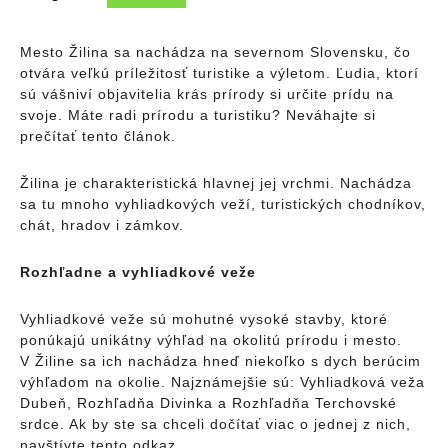
Mesto Žilina sa nachádza na severnom Slovensku, čo
otvára veľkú príležitosť turistike a výletom. Ľudia, ktorí
sú vášniví objavitelia krás prírody si určite prídu na
svoje. Máte radi prírodu a turistiku? Neváhajte si
prečítať tento článok.
Žilina je charakteristická hlavnej jej vrchmi. Nachádza
sa tu mnoho vyhliadkových veží, turistických chodníkov,
chát, hradov i zámkov.
Rozhľadne a vyhliadkové veže
Vyhliadkové veže sú mohutné vysoké stavby, ktoré
ponúkajú unikátny výhľad na okolitú prírodu i mesto.
V Žiline sa ich nachádza hneď niekoľko s dych berúcim
výhľadom na okolie. Najznámejšie sú: Vyhliadková veža
Dubeň, Rozhľadňa Divinka a Rozhľadňa Terchovské
srdce. Ak by ste sa chceli dočítať viac o jednej z nich,
navštívte tento odkaz