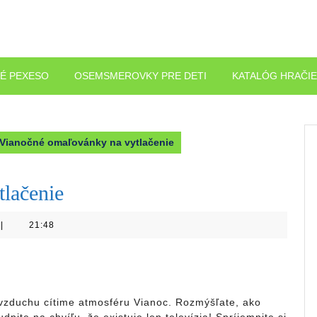
É PEXESO
OSEMSMEROVKY PRE DETI
KATALÓG HRAČI
Vianočné omaľovánky na vytlačenie
lačenie
|
21:48
o vzduchu cítime atmosféru Vianoc. Rozmýšľate, ako