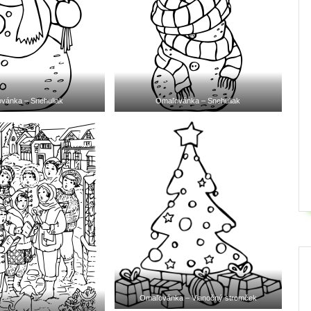
vánka – Snehuliak
Omaľovánka – Snehuliak
Omaľovánka – Vianočný stromček