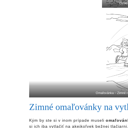
Omaľo
Omaľovánka – Zimné ra
Zimné omaľovánky na vytl
Kým by ste si v inom prípade museli
omaľová
si ich iba vytlačiť na akejkoľvek bežnej tlačiarn