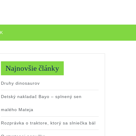
EK
Najnovšie články
Druhy dinosaurov
Detský nakladač Bayo – splnený sen
malého Mateja
Rozprávka o traktore, ktorý sa slniečka bál