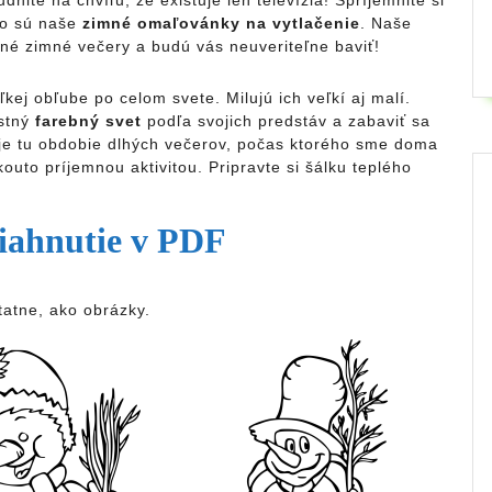
nite na chvíľu, že existuje len televízia! Spríjemnite si
ko sú naše
zimné omaľovánky na vytlačenie
. Naše
né zimné večery a budú vás neuveriteľne baviť!
kej obľube po celom svete. Milujú ich veľkí aj malí.
stný
farebný svet
podľa svojich predstáv a zabaviť sa
je tu obdobie dlhých večerov, počas ktorého sme doma
kouto príjemnou aktivitou. Pripravte si šálku teplého
iahnutie v PDF
tatne, ako obrázky.