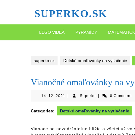
Skip
to
SUPERKO.SK
content
LEGO VIDEÁ
PYRAMÍDY
MATEMATICK
superko.sk
Detské omaľovánky na vytlačenie
Vianočné omaľovánky na vyt
14.
Superko
14. 12. 2021
|
Superko
|
0 Comment
12.
2021
Categories:
Detské omaľovánky na vytlačenie
Vianoce sa nezadržateľne blížia a všetci už v