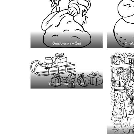
Omaľovánka – Čert
Omaľo
Omaľovánka – Darčeky