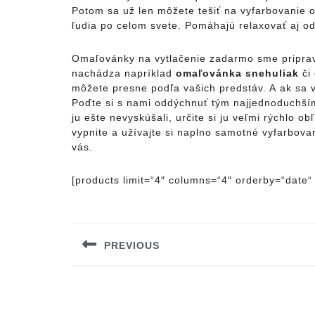
Potom sa už len môžete tešiť na vyfarbovanie 
ľudia po celom svete. Pomáhajú relaxovať aj od
Omaľovánky na vytlačenie zadarmo sme priprav
nachádza napríklad
omaľovánka snehuliak
či
môžete presne podľa vašich predstáv. A ak sa v
Poďte si s nami oddýchnuť tým najjednoduchším 
ju ešte nevyskúšali, určite si ju veľmi rýchlo o
vypnite a užívajte si naplno samotné vyfarbov
vás.
[products limit=“4″ columns=“4″ orderby=“date“ 
Navigácia
v
PREVIOUS
článku
Previous
post: