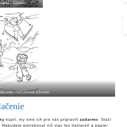
vánka – Koledníci
dovánky – korčuľovanie, lyžovanie
ačenie
nky
kúpiť, my sme ich pre vás pripravili
zadarmo
. Stačí
i. Nebudete potrebovať nič viac len tlačiareň a papier.