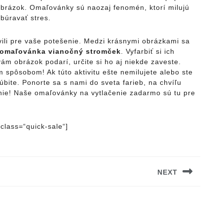
obrázok. Omaľovánky sú naozaj fenomén, ktorí milujú
búravať stres.
ili pre vaše potešenie. Medzi krásnymi obrázkami sa
omaľovánka vianočný stromček
. Vyfarbiť si ich
ám obrázok podarí, určite si ho aj niekde zaveste.
spôsobom! Ak túto aktivitu ešte nemilujete alebo ste
bľúbite. Ponorte sa s nami do sveta farieb, na chvíľu
anie! Naše omaľovánky na vytlačenie zadarmo sú tu pre
class=“quick-sale“]
NEXT
Next
post: