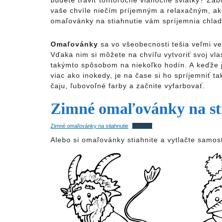
budete tráviť tohtoročné vianočné sviatky? Zabud
vaše chvíle niečím príjemným a relaxačným, a
omaľovánky na stiahnutie vám spríjemnia chlad
Omaľovánky
sa vo všeobecnosti tešia veľmi veľ
Vďaka nim si môžete na chvíľu vytvoriť svoj vla
takýmto spôsobom na niekoľko hodín. A keďže 
viac ako inokedy, je na čase si ho spríjemniť ta
čaju, ľubovoľné farby a začnite vyfarbovať.
Zimné omaľovánky na st
Zimné omaľovánky na stiahnutie
Stiahnuť
Alebo si omaľovánky stiahnite a vytlačte samos