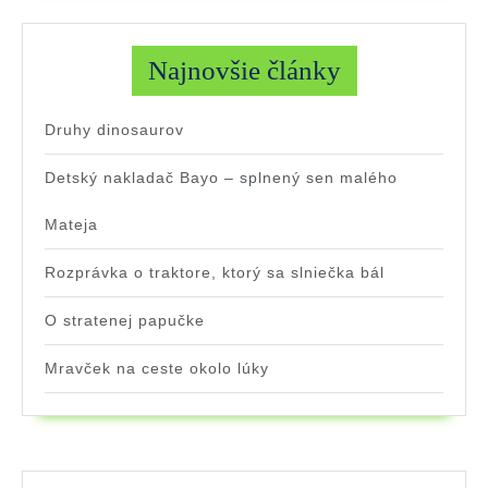
Pre
Najnovšie články
Druhy dinosaurov
Detský nakladač Bayo – splnený sen malého
Mateja
Rozprávka o traktore, ktorý sa slniečka bál
O stratenej papučke
Mravček na ceste okolo lúky