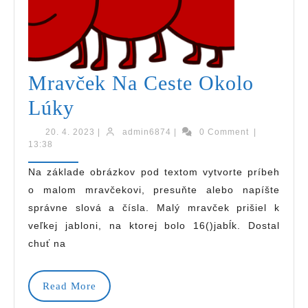
Mravček Na Ceste Okolo
Mravček
Lúky
Na
20.
admin6874
20. 4. 2023
|
admin6874
|
0 Comment
|
4.
13:38
Ceste
2023
Na základe obrázkov pod textom vytvorte príbeh
Okolo
o malom mravčekovi, presuňte alebo napíšte
Lúky
správne slová a čísla. Malý mravček prišiel k
veľkej jabloni, na ktorej bolo 16()jabĺk. Dostal
chuť na
Read
Read More
More