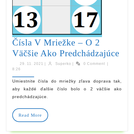
Čísla V Mriežke – O 2
Čís
Väčšie Ako Predchádzajúce
V
29.
Superko
29. 11. 2021
|
Superko
|
0 Comment
|
11.
8:26
Mri
2021
Umiestnite čísla do mriežky zľava doprava tak,
–
aby každé ďalšie číslo bolo o 2 väčšie ako
O
predchádzajúce.
2
Read
Väč
Read More
More
Ak