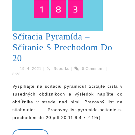
Sčítacia Pyramída –
Sčítanie S Prechodom Do
Sčítacia
20
Pyramída
19.
Superko
19. 4. 2021
|
Superko
|
0 Comment
|
4.
8:28
–
2021
Vyšplhajte na sčítaciu pyramídu! Sčítajte čísla v
Sčítanie
susedných obdĺžnikoch a výsledok napíšte do
S
obdĺžnika v strede nad nimi. Pracovný list na
Prechodom
stiahnutie: Pracovny-list-pyramida-scitanie-s-
prechodom-do-20.pdf 20 11 9 4 7 2 19()
Do
20