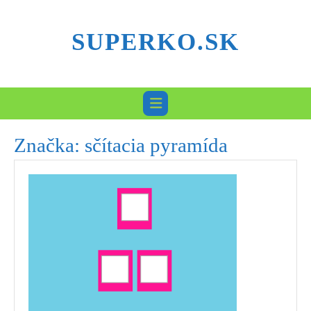
Skip
to
SUPERKO.SK
content
Značka:
sčítacia pyramída