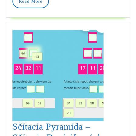
Read
Read More
More
Sčítacia Pyramída –