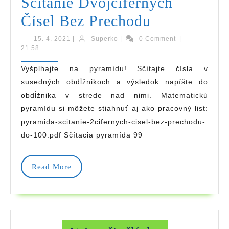
Sčítanie Dvojciferných
Sčítacia
Čísel Bez Prechodu
Pyramída
15.
Superko
15. 4. 2021
|
Superko
|
0 Comment
|
4.
21:58
–
2021
Vyšplhajte na pyramídu! Sčítajte čísla v
Sčítanie
susedných obdĺžnikoch a výsledok napíšte do
Dvojcifern
obdĺžnika v strede nad nimi. Matematickú
Čísel
pyramídu si môžete stiahnuť aj ako pracovný list:
pyramida-scitanie-2cifernych-cisel-bez-prechodu-
Bez
do-100.pdf Sčítacia pyramída 99
Prechodu
Read
Read More
More